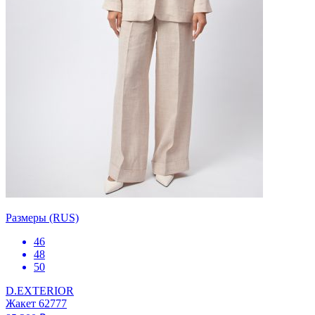
Размеры (RUS)
46
48
50
D.EXTERIOR
Жакет 62777