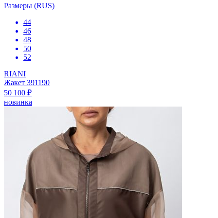
Размеры (RUS)
44
46
48
50
52
RIANI
Жакет 391190
50 100 ₽
новинка